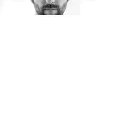
ANTÓNIO M CABRITA
António M Cabrita é Mestre em Criação
Coreográfica e Práticas Profissionais e
Licenciado em Dança pela Escola Superior de
Dança/IPL. Formou-se na Escola de Dança do
Conservatório Nacional e na Joffrey Ballet
School, em Nova Iorque. Fez formação em