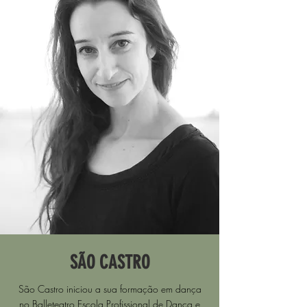
SÃO CASTRO
São Castro iniciou a sua formação em dança
no Balleteatro Escola Profissional de Dança e