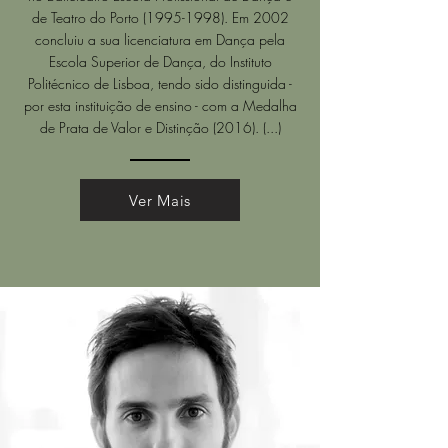
de Teatro do Porto
(1995-1998)
. Em 2002
concluiu a sua licenciatura em Dança pela
Escola Superior de Dança, do Instituto
Politécnico de Lisboa, tendo sido distinguida -
por esta instituição de ensino - com a Medalha
de Prata de Valor e Distinção (2016). (...)
Ver Mais