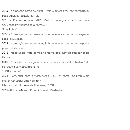
2014
- Nomeação como co-autor, Prémio autores melhor coreografia,
peça "Abstand" de Luis Marrafa
2015
- Prémio Autores 2015, Melhor Coreografia, atribuído pela
Sociedade Portuguesa de Autores a
"Play False".
2016
- Nomeação como co-autor, Prémio autores melhor coreografia,
peça Tábua Rasa.
2017
- Nomeação como co-autor, Prémio autores melhor coreografia,
peça Turbulência.
2016
- Medalha de Prata de Valor e Mérito pelo InsYtuto Politécnico de
Lisboa
2020
- Vencedor na categoría de videos-dança, "Invisible Shadows" do
Inshadow FesYval com o filme
"LAST at home"
2021
- Vencedor com o video-dança "LAST at home" do premio de
Melhor Coreografia no New York
International Film Awards ( February 2021)
2022
- Bolsa de Mérito IPL no âmbito do Mestrado