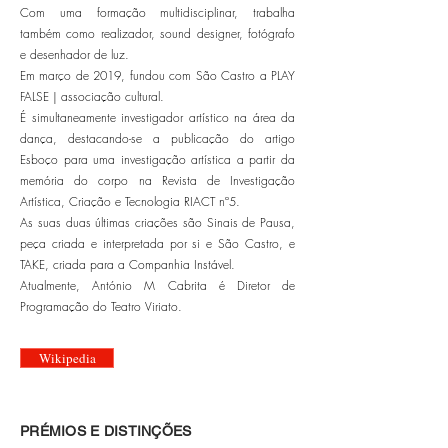
Com uma formação multidisciplinar, trabalha
também como realizador, sound designer, fotógrafo
e desenhador de luz.
Em março de 2019, fundou com São Castro a PLAY
FALSE | associação cultural.
É simultaneamente investigador artístico na área da
dança, destacando-se a publicação do artigo
Esboço para uma investigação artística a partir da
memória do corpo na Revista de Investigação
Artística, Criação e Tecnologia RIACT nº5.
As suas duas últimas criações são Sinais de Pausa,
peça criada e interpretada por si e São Castro, e
TAKE, criada para a Companhia Instável.
Atualmente, António M Cabrita é Diretor de
Programação do Teatro Viriato.
Wikipedia
PRÉMIOS E DISTINÇÕES