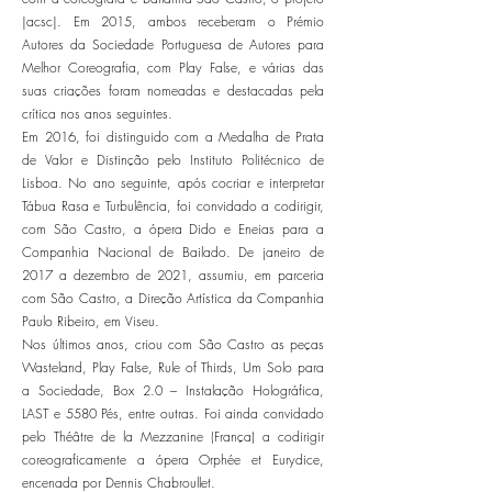
|acsc|. Em 2015, ambos receberam o Prémio
Autores da Sociedade Portuguesa de Autores para
Melhor Coreografia, com Play False, e várias das
suas criações foram nomeadas e destacadas pela
crítica nos anos seguintes.
Em 2016, foi distinguido com a Medalha de Prata
de Valor e Distinção pelo Instituto Politécnico de
Lisboa. No ano seguinte, após cocriar e interpretar
Tábua Rasa e Turbulência, foi convidado a codirigir,
com São Castro, a ópera Dido e Eneias para a
Companhia Nacional de Bailado. De janeiro de
2017 a dezembro de 2021, assumiu, em parceria
com São Castro, a Direção Artística da Companhia
Paulo Ribeiro, em Viseu.
Nos últimos anos, criou com São Castro as peças
Wasteland, Play False, Rule of Thirds, Um Solo para
a Sociedade, Box 2.0 – Instalação Holográfica,
LAST e 5580 Pés, entre outras. Foi ainda convidado
pelo Théâtre de la Mezzanine (França) a codirigir
coreograficamente a ópera Orphée et Eurydice,
encenada por Dennis Chabroullet.