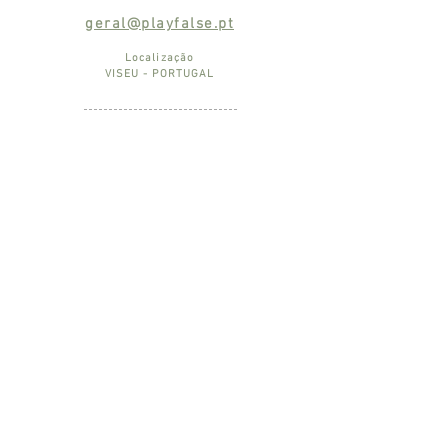
geral@playfalse.pt
Localização
VISEU - PORTUGAL
ESTRUTURA FINANCIADA POR