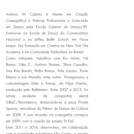
António M Cabrita é Mestre em Criação
Coreográfica e Práticas Profissionais e Licenciado
em Dança pela Escola Superior de Dança/IPL.
Formou-se na Escola de Dança do Conservatório
Nacional e na Joffrey Ballet School, em Nova
Iorque. Fez formação em Cinema na New York Film
Academy e em Criatividade Publicitária na Restart.
Como intérprete, trabalhou com Rui Horta, Né
Barros, Silke Z., António Tavares, Tânia Carvalho,
Ana Rita Barata, Pedro Ramos, Felix Lozano, Paulo
Ribeiro e Luís Marrafa, entre outros. Protagonizou a
curta-metragem Dido e Eneias, de Filipe Martins,
produzida pelo Balleteatro. Entre 2007 e 2015, foi
artista residente da companhia alemã
SilkeZ./Resistdance, destacando-se a peça Private
Spaces, vencedora do Prémio de Dança de Colónia
em 2008. A sua incursão na coreografia começou
em 2009, com a criação do projeto To Fail.
Entre 2011 e 2016, desenvolveu, em colaboração
com a coreógrafa e bailarina São Castro, o projeto