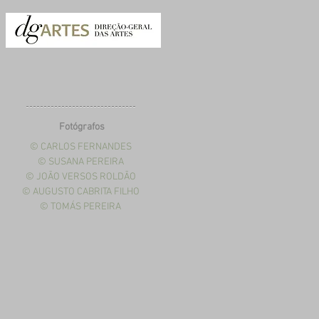
Fotógrafos
© CARLOS FERNANDES
© SUSANA PEREIRA
© JOÃO VERSOS ROLDÃO
© AUGUSTO CABRITA FILHO
© TOMÁS PEREIRA