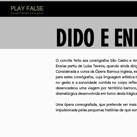
DIDO E EN
O convite feito aos coreógrafos São Castro e A
Eneias partiu de Luísa Taveira, quando ainda dir
Considerada a coroa da Ópera Barroca inglesa, es
para estes coreógrafos, cuja linguagem artística 
no gesto e a sonoridade contida no corpo refle
desencadeou uma viagem por território barroco,
dramatúrgica desenvolvida em torno desta trágica
Uma ópera coreografada, que pretende ser mais 
impulsionada pelas pequenas histórias de que s