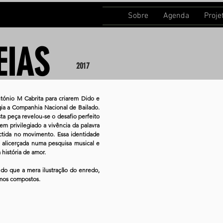
Sobre
Agenda
Proje
EIAS
2017
ntónio M Cabrita para criarem Dido e
igia a Companhia Nacional de Bailado.
ta peça revelou-se o desafio perfeito
tem privilegiado a vivência da palavra
ctida no movimento. Essa identidade
 alicerçada numa pesquisa musical e
 história de amor.
do que a mera ilustração do enredo,
omos compostos.