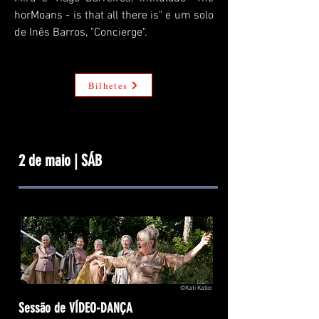
horMoans - is that all there is" e um solo
de Inês Barros, "Concierge".
O
Bilhetes
2 de maio | SÁB
©Kati Kallio
Sessão de VÍDEO-DANÇA