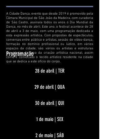
A Cidade Dança, evento que desde 2019 é promovido pela
Câmara Municipal de São João da Madeira, com curadoria
de São Castro, assinala todos os anos o Dia Mundial da
Dança, no mês de abril. Este ano, o festival acontece de 28
de abril a 3 de maio, com uma programação dedicada a
esta expressão artística. Com propostas de espectáculos,
conversas entre público e artistas, sessão de vídeo-dança,
formação no domínio profissional ou lúdico, em vários
espaços da cidade, são vários os artistas e estruturas
Programação
convidadas da área da criação artística nacional, assim
como é convocado o tecido artístico residente na cidade
que se dedica a este ofício do corpo.
28 de abril | TER
29 de abril | QUA
30 de abril | QUI
1 de maio | SEX
2 de maio | SÁB